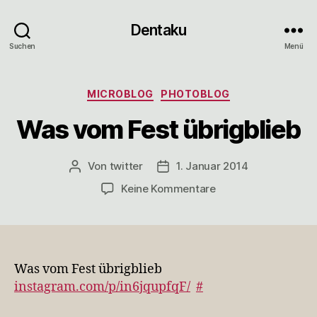
Dentaku
Suchen
Menü
Kategorien
MICROBLOG
PHOTOBLOG
Was vom Fest übrigblieb
Von
twitter
1. Januar 2014
Beitragsautor
Veröffentlichungsdatum
zu
Keine Kommentare
Was
vom
Fest
übrigblieb
Was vom Fest übrigblieb
instagram.com/p/in6jqupfqF/
#