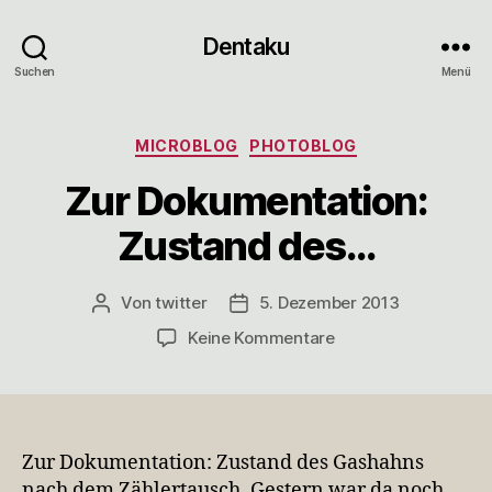
Dentaku
Suchen
Menü
Kategorien
MICROBLOG
PHOTOBLOG
Zur Dokumentation:
Zustand des…
Von
twitter
5. Dezember 2013
Beitragsautor
Veröffentlichungsdatum
zu
Keine Kommentare
Zur
Dokumentation:
Zustand
des…
Zur Dokumentation: Zustand des Gashahns
nach dem Zählertausch. Gestern war da noch