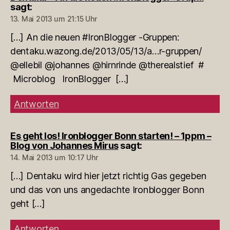
sagt:
13. Mai 2013 um 21:15 Uhr
[…] An die neuen #IronBlogger -Gruppen:
dentaku.wazong.de/2013/05/13/a…r-gruppen/
@ellebil @johannes @hirnrinde @therealstief #
Microblog IronBlogger […]
Antworten
Es geht los! Ironblogger Bonn starten! – 1ppm –
Blog von Johannes Mirus
sagt:
14. Mai 2013 um 10:17 Uhr
[…] Den­taku wird hier jetzt rich­tig Gas gege­ben
und das von uns ange­dachte Iron­blog­ger Bonn
geht […]
Antworten