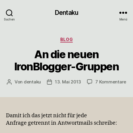
Dentaku
Suchen
Menü
Kategorien
BLOG
An die neuen
IronBlogger-Gruppen
zu
Von
dentaku
13. Mai 2013
7 Kommentare
Beitragsautor
Veröffentlichungsdatum
An
die
ne
Iro
Gr
Damit ich das jetzt nicht für jede
Anfrage getrennt in Antwortmails schreibe: