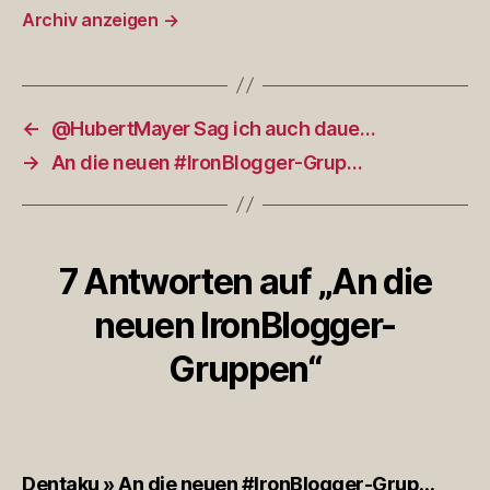
Archiv anzeigen
→
←
@HubertMayer Sag ich auch daue…
→
An die neuen #IronBlogger-Grup…
7 Antworten auf „An die
neuen IronBlogger-
Gruppen“
Dentaku » An die neuen #IronBlogger-Grup…