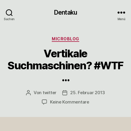
Dentaku
Suchen
Menü
Kategorien
MICROBLOG
Vertikale
Suchmaschinen? #WTF
…
Von
twitter
25. Februar 2013
Beitragsautor
Veröffentlichungsdatum
zu
Keine Kommentare
Vertikale
Suchmaschinen?
#WTF
…