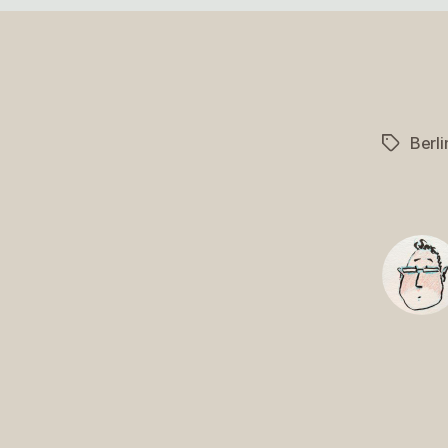
Berli
Schlagwö