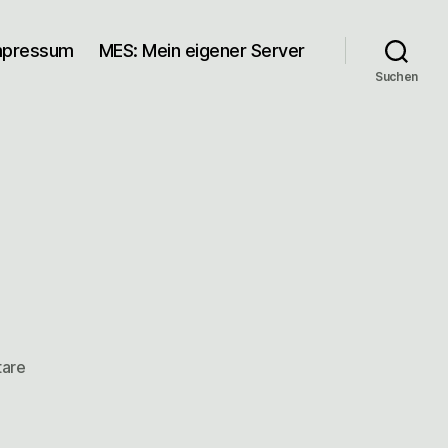
mpressum
MES: Mein eigener Server
Suchen
zu
are
blau-
gold