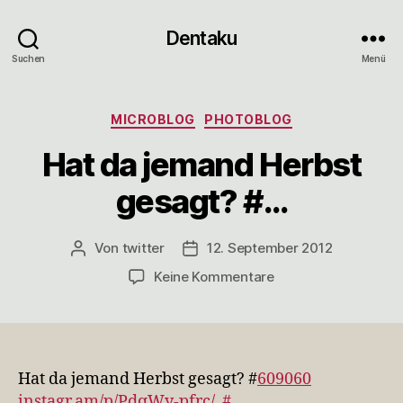
Dentaku
Suchen
Menü
Kategorien
MICROBLOG
PHOTOBLOG
Hat da jemand Herbst
gesagt? #…
Von
twitter
12. September 2012
Beitragsautor
Veröffentlichungsdatum
zu
Keine Kommentare
Hat
da
jemand
Herbst
gesagt?
Hat da jemand Herbst gesagt? #
609060
#…
instagr.am/p/PdqWy-pfrc/
#