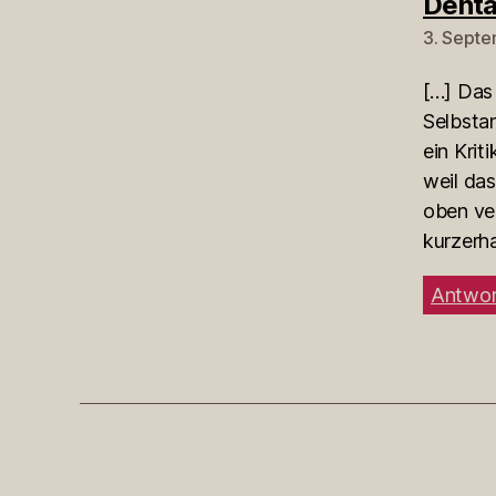
Denta
3. Septe
[…] Das
Selbsta
ein Krit
weil das
oben ver
kurzerha
Antwor