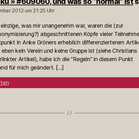
ku » #609060, und was so “normal” ist
s
mber 2012 um 21:25 Uhr
 einzige, was mir unangenehm war, waren die (zur
nonymisierung?) abgeschnittenen Köpfe vieler Teilnehme
ikpunkt in Anke Gröners erheblich differenzierterem Artik
 eben kein Verein und keine Gruppe ist (siehe Christians 
linkter Artikel), habe ich die “Regeln” in diesem Punkt
nd für mich geändert. […]
ten