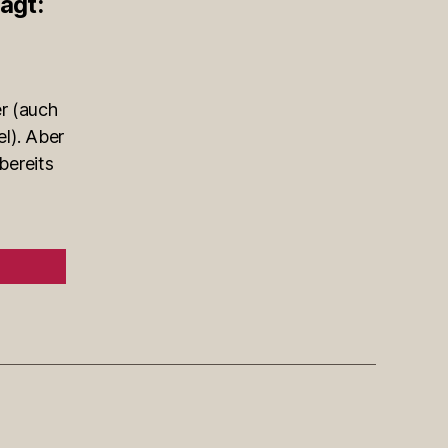
agt:
r (auch
el). Aber
bereits