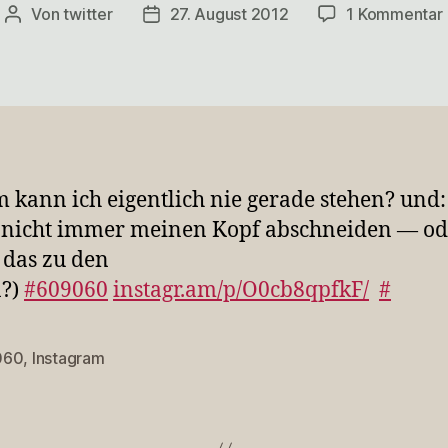
Von
twitter
27. August 2012
1 Kommentar
Beitragsautor
Veröffentlichungsdatum
kann ich eigentlich nie gerade stehen? und:
 nicht immer meinen Kopf abschneiden — od
 das zu den
n?)
#609060
instagr.am/p/O0cb8qpfkF/
#
060
,
Instagram
rter