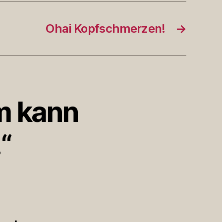
Ohai Kopfschmerzen!
→
m kann
“