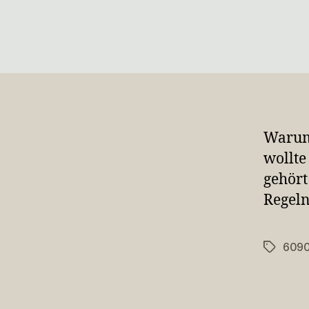
Warum 
wollte
gehört
Regel
609
Schlagwö