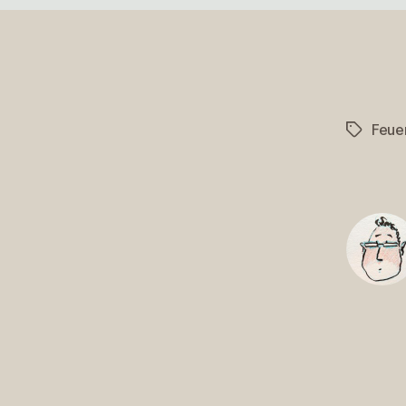
Feue
Schlagwö