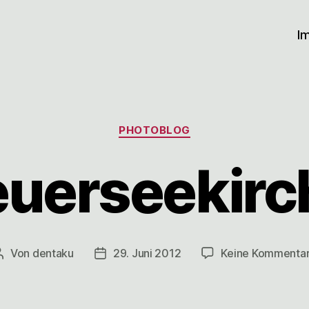
I
Kategorien
PHOTOBLOG
euerseekirc
Von
dentaku
29. Juni 2012
Keine Kommenta
Beitragsautor
Veröffentlichungsdatum