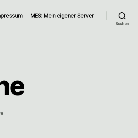
mpressum
MES: Mein eigener Server
Suchen
he
zu
re
Feuerseekirche