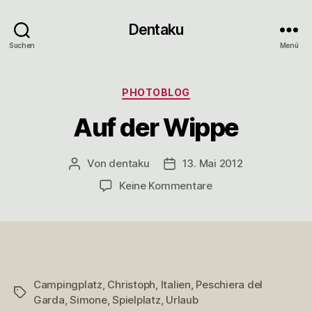
Dentaku
Suchen
Menü
Kategorien
PHOTOBLOG
Auf der Wippe
Von
dentaku
13. Mai 2012
Beitragsautor
Veröffentlichungsdatum
zu
Keine Kommentare
Auf
der
Wippe
Campingplatz
,
Christoph
,
Italien
,
Peschiera del
Schlagwörter
Garda
,
Simone
,
Spielplatz
,
Urlaub