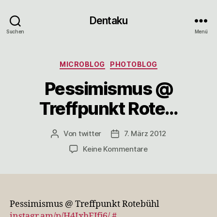
Dentaku
Suchen
Menü
Kategorien
MICROBLOG
PHOTOBLOG
Pessimismus @
Treffpunkt Rote…
Von
twitter
7. März 2012
Beitragsautor
Veröffentlichungsdatum
zu
Keine Kommentare
Pessimismus
@
Treffpunkt
Rote…
Pessimismus @ Treffpunkt Rotebühl
instagr.am/p/H4IxhFJfj6/
#