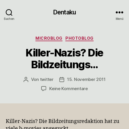
Dentaku
Suchen
Menü
Kategorien
MICROBLOG
PHOTOBLOG
Killer-Nazis? Die
Bildzeitungs…
Von
twitter
15. November 2011
Beitragsautor
Veröffentlichungsdatum
zu
Keine Kommentare
Killer-
Nazis?
Die
Bildzeitungs…
Killer-Nazis? Die Bildzeitungsredaktion hat zu
viele b-movies angeguckt.