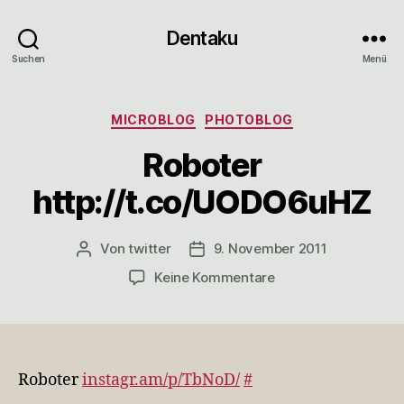
Dentaku
Suchen
Menü
Kategorien
MICROBLOG
PHOTOBLOG
Roboter
http://t.co/UODO6uHZ
Von
twitter
9. November 2011
Beitragsautor
Veröffentlichungsdatum
zu
Keine Kommentare
Roboter
http://t.co/UODO6u
Roboter
instagr.am/p/TbNoD/
#