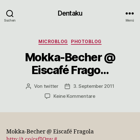
Dentaku
Suchen
Menü
Kategorien
MICROBLOG
PHOTOBLOG
Mokka-Becher @
Eiscafé Frago…
Von
twitter
3. September 2011
Beitragsautor
Veröffentlichungsdatum
zu
Keine Kommentare
Mokka-
Becher
@
Eiscafé
Frago…
Mokka-Becher @ Eiscafé Fragola
http://t.co/csfIQpv
#