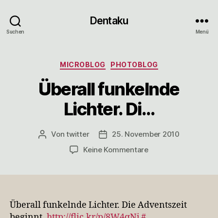
Dentaku
Suchen
Menü
Kategorien
MICROBLOG
PHOTOBLOG
Überall funkelnde
Lichter. Di…
Von
twitter
25. November 2010
Beitragsautor
Veröffentlichungsdatum
zu
Keine Kommentare
Überall
funkelnde
Lichter.
Di…
Überall funkelnde Lichter. Die Adventszeit
beginnt.
http://flic.kr/p/8W4qNj
#