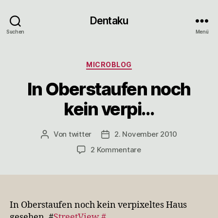
Dentaku
Suchen
Menü
Kategorien
MICROBLOG
In Oberstaufen noch
kein verpi…
Von
twitter
2. November 2010
Beitragsautor
Veröffentlichungsdatum
zu
2 Kommentare
In
Oberstaufen
noch
kein
verpi…
In Oberstaufen noch kein verpixeltes Haus
gesehen. #
StreetView
#