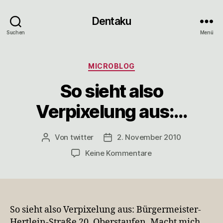
Dentaku
Suchen
Menü
Kategorien
MICROBLOG
So sieht also
Verpixelung aus:…
Von
twitter
2. November 2010
Beitragsautor
Veröffentlichungsdatum
zu
Keine Kommentare
So
sieht
also
Verpixelung
aus:
So sieht also Verpixelung aus: Bürgermeister-
…
Hertlein-Straße 20, Oberstaufen. Macht mich