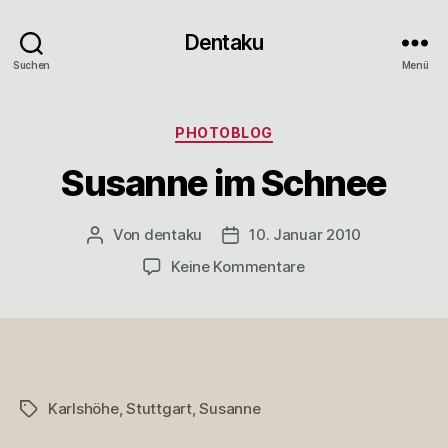
Dentaku
Suchen
Menü
Kategorien
PHOTOBLOG
Susanne im Schnee
Von
dentaku
10. Januar 2010
Beitragsautor
Veröffentlichungsdatum
zu
Keine Kommentare
Susanne
im
Schnee
Karlshöhe
,
Stuttgart
,
Susanne
Schlagwörter