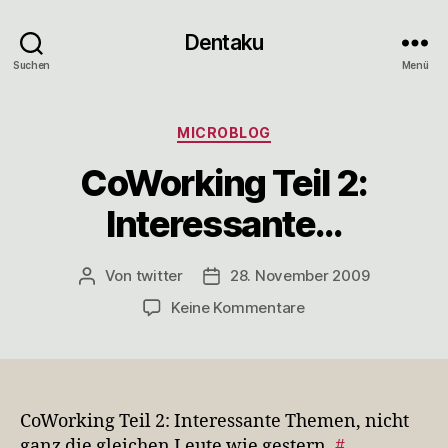
Dentaku
Suchen
Menü
Kategorien
MICROBLOG
CoWorking Teil 2:
Interessante…
Von
twitter
28. November 2009
Beitragsautor
Veröffentlichungsdatum
zu
Keine Kommentare
CoWorking
Teil
2:
Interessante…
CoWorking Teil 2: Interessante Themen, nicht
ganz die gleichen Leute wie gestern.
#