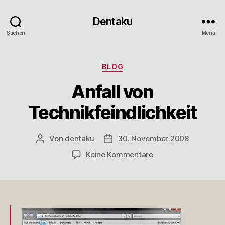
Dentaku
Suchen
Menü
Kategorien
BLOG
Anfall von
Technikfeindlichkeit
Von
dentaku
30. November 2008
Beitragsautor
Veröffentlichungsdatum
zu
Keine Kommentare
Anfall
von
Technikfeindlichkeit