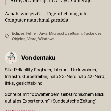
ArrayOfCameraJC to ArrayOfCameraJC“
Ääääh, wie jetzt? — Eigentlich mag ich
Computer manchmal garnicht.
Eclipse
,
Fehler
,
Java
,
Microsoft
,
seltsam
,
Tücke des
Schlagwörter
Objekts
,
Vista
,
Windows
Von dentaku
Site Reliability Engineer, Internet-Ureinwohner,
Infrastrukturbetreiber, halb 23-Nerd halb 42-Nerd,
links, gesichtsblind.
Schreibt mit "obwaltendem selbstironischem Blick
auf alles Expertentum" (Süddeutsche Zeitung)