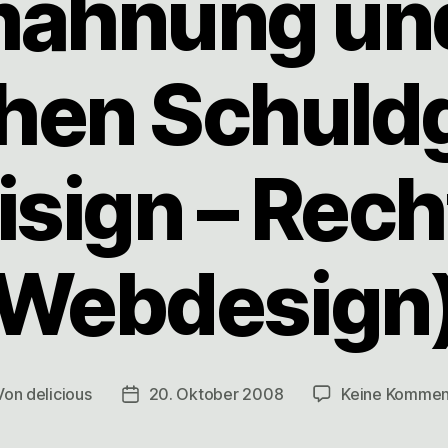
ahnung und
hen Schuld
isign – Rech
Webdesign
Von
delicious
20. Oktober 2008
Keine Kommen
tragsautor
Veröffentlichungsdatum