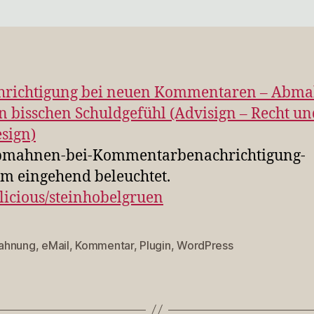
hrichtigung bei neuen Kommentaren – Abm
n bisschen Schuldgefühl (Advisign – Recht un
sign)
bmahnen-bei-Kommentarbenachrichtigung-
m eingehend beleuchtet.
licious/steinhobelgruen
ahnung
,
eMail
,
Kommentar
,
Plugin
,
WordPress
rter