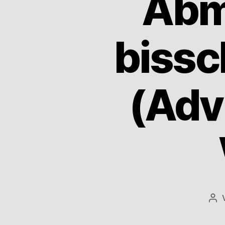
Abm
bissc
(Adv
Bei