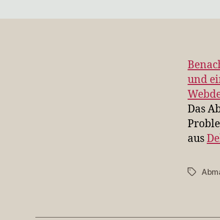
Benac
und ei
Webde
Das A
Proble
aus
De
Abm
Schlagwö