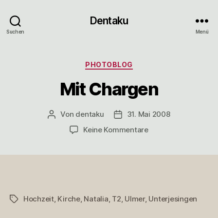
Dentaku
Suchen
Menü
Kategorien
PHOTOBLOG
Mit Chargen
Von
dentaku
31. Mai 2008
Beitragsautor
Veröffentlichungsdatum
zu
Keine Kommentare
Mit
Chargen
Hochzeit
,
Kirche
,
Natalia
,
T2
,
Ulmer
,
Unterjesingen
Schlagwörter