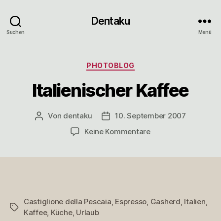
Dentaku
Suchen
Menü
Kategorien
PHOTOBLOG
Italienischer Kaffee
Von
dentaku
10. September 2007
Beitragsautor
Veröffentlichungsdatum
zu
Keine Kommentare
Italienischer
Kaffee
Castiglione della Pescaia
,
Espresso
,
Gasherd
,
Italien
,
Schlagwörter
Kaffee
,
Küche
,
Urlaub