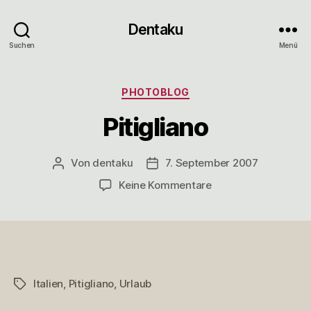
Dentaku
Suchen
Menü
Kategorien
PHOTOBLOG
Pitigliano
Von
dentaku
7. September 2007
Beitragsautor
Veröffentlichungsdatum
zu
Keine Kommentare
Pitigliano
Italien
,
Pitigliano
,
Urlaub
Schlagwörter