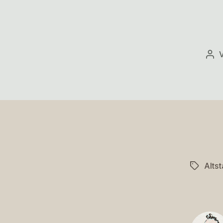
Bei
Altst
Schlagwö