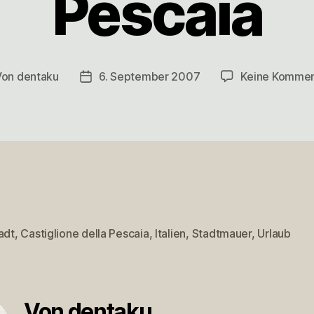
Pescaia
Von
dentaku
6. September 2007
Keine Kommen
tragsautor
Veröffentlichungsdatum
adt
,
Castiglione della Pescaia
,
Italien
,
Stadtmauer
,
Urlaub
rter
Von dentaku