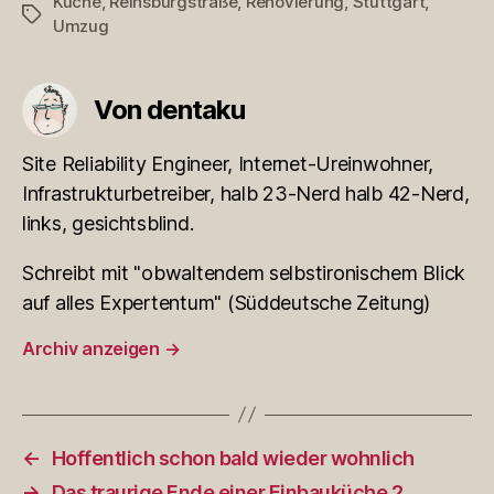
Küche
,
Reinsburgstraße
,
Renovierung
,
Stuttgart
,
Schlagwörter
Umzug
Von dentaku
Site Reliability Engineer, Internet-Ureinwohner,
Infrastrukturbetreiber, halb 23-Nerd halb 42-Nerd,
links, gesichtsblind.
Schreibt mit "obwaltendem selbstironischem Blick
auf alles Expertentum" (Süddeutsche Zeitung)
Archiv anzeigen
→
←
Hoffentlich schon bald wieder wohnlich
→
Das traurige Ende einer Einbauküche 2