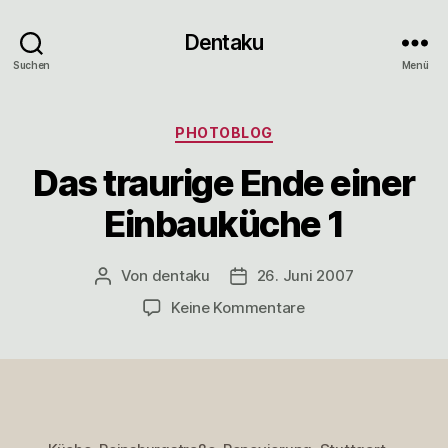
Dentaku
Suchen
Menü
Kategorien
PHOTOBLOG
Das traurige Ende einer
Einbauküche 1
Von
dentaku
26. Juni 2007
Beitragsautor
Veröffentlichungsdatum
zu
Keine Kommentare
Das
traurige
Ende
einer
Einbauküche
1