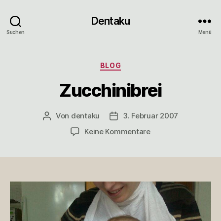
Dentaku
Suchen
Menü
Kategorien
BLOG
Zucchinibrei
Von
dentaku
3. Februar 2007
Beitragsautor
Veröffentlichungsdatum
zu
Keine Kommentare
Zucchinibrei