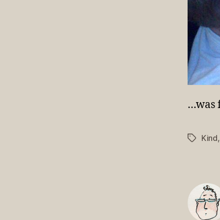
…was f
Kind
Schlagwö