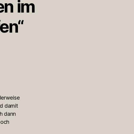
en im
en“
lerweise
nd damit
ch dann
doch