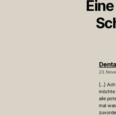
Eine
Sc
Denta
23. Nov
[…] Ach
möchte i
alle pot
mal was
zuvorde