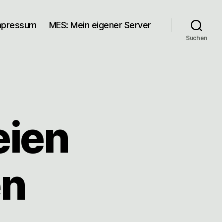
mpressum
MES: Mein eigener Server
Suchen
eien
en