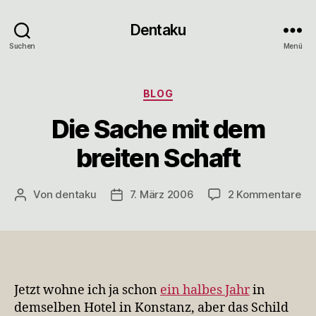
Dentaku
Suchen
Menü
Kategorien
BLOG
Die Sache mit dem
breiten Schaft
zu
Von
dentaku
7. März 2006
2 Kommentare
Beitragsautor
Veröffentlichungsdatum
Die
Sa
mi
de
bre
Sc
Jetzt wohne ich ja schon
ein halbes Jahr
in
demselben Hotel in Konstanz, aber das Schild