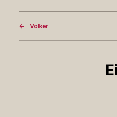
←
Volker
E