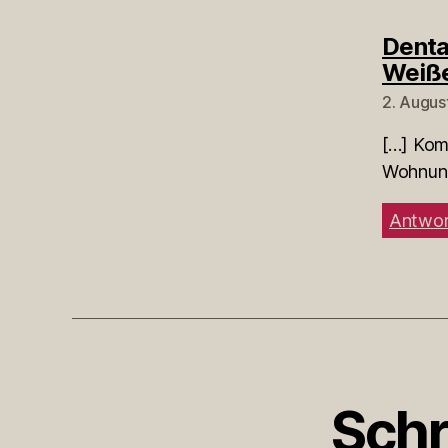
Denta
Weiß
2. Augus
[…] Kom
Wohnung
Antwor
Schr