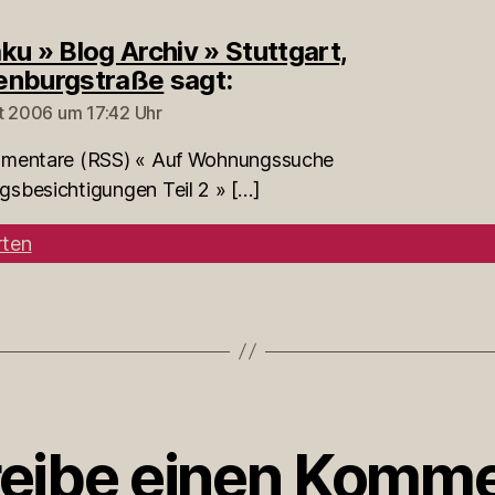
ku » Blog Archiv » Stuttgart,
enburgstraße
sagt:
t 2006 um 17:42 Uhr
mentare (RSS) « Auf Wohnungssuche
sbesichtigungen Teil 2 » […]
ten
eibe einen Komme