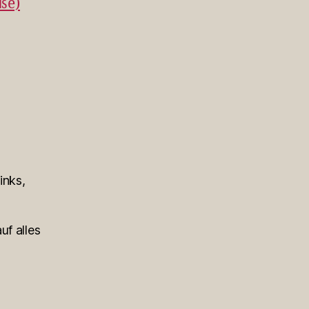
ße)
inks,
uf alles