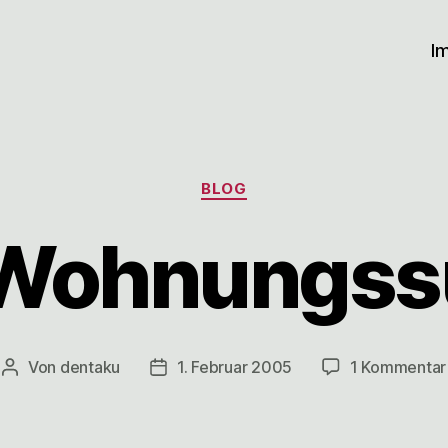
I
Kategorien
BLOG
 Wohnungss
Von
dentaku
1. Februar 2005
1 Kommentar
Beitragsautor
Veröffentlichungsdatum