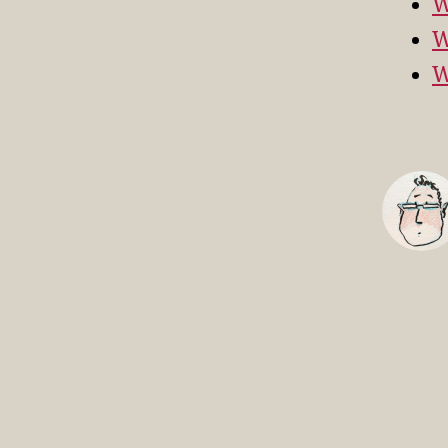
W
W
W