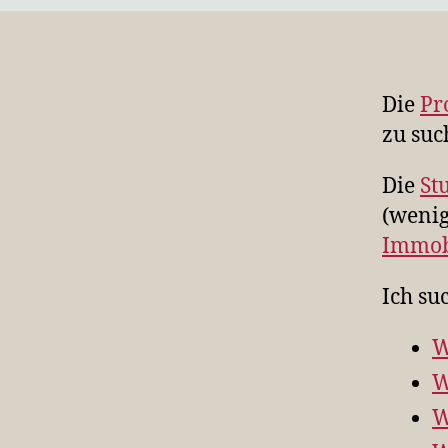
Die
Pr
zu suc
Die
St
(wenig
Immob
Ich su
W
W
W