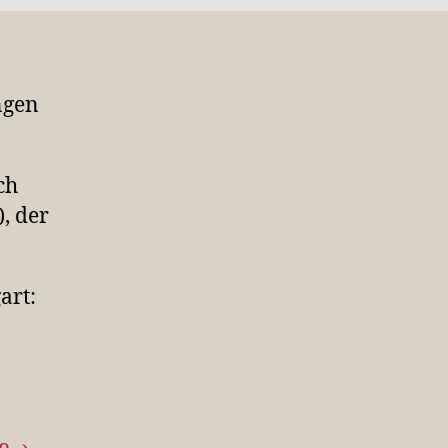
ngen
ch
, der
art: