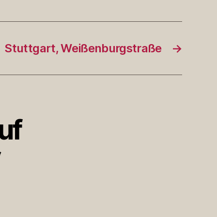
Stuttgart, Weißenburgstraße
→
uf
“