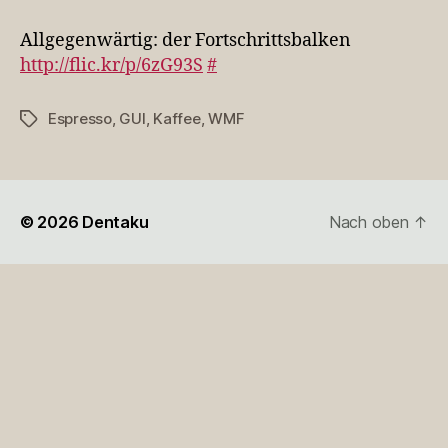
der
Fortschri…
Allgegenwärtig: der Fortschrittsbalken
http://flic.kr/p/6zG93S
#
Espresso
,
GUI
,
Kaffee
,
WMF
Schlagwörter
© 2026
Dentaku
Nach oben
↑