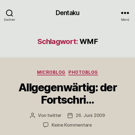
Dentaku
Suchen
Menü
Schlagwort:
WMF
Kategorien
MICROBLOG
PHOTOBLOG
Allgegenwärtig: der
Fortschri…
Von
twitter
26. Juni 2009
Beitragsautor
Veröffentlichungsdatum
zu
Keine Kommentare
Allgegenwärtig: