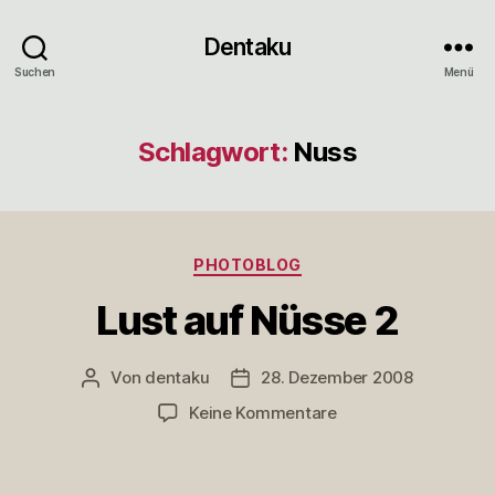
Dentaku
Suchen
Menü
Schlagwort:
Nuss
Kategorien
PHOTOBLOG
Lust auf Nüsse 2
Von
dentaku
28. Dezember 2008
Beitragsautor
Veröffentlichungsdatum
zu
Keine Kommentare
Lust
auf
Nüsse