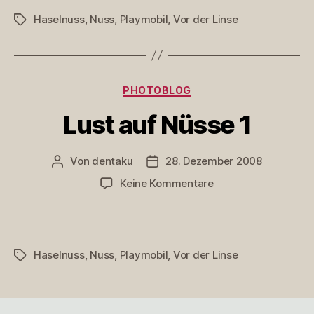
2
Haselnuss
,
Nuss
,
Playmobil
,
Vor der Linse
Schlagwörter
Kategorien
PHOTOBLOG
Lust auf Nüsse 1
Von
dentaku
28. Dezember 2008
Beitragsautor
Veröffentlichungsdatum
zu
Keine Kommentare
Lust
auf
Nüsse
1
Haselnuss
,
Nuss
,
Playmobil
,
Vor der Linse
Schlagwörter