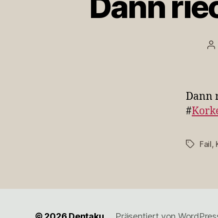
Dann rie
B
Dann r
#
Kork
Fail
,
Schlagwö
© 2026
Dentaku
Präsentiert von WordPres