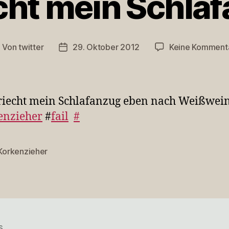
cht mein Schla
Von
twitter
29. Oktober 2012
Keine Komment
eitragsautor
Veröffentlichungsdatum
iecht mein Schlafanzug eben nach Weißwein
enzieher
#
fail
#
Korkenzieher
rter
s