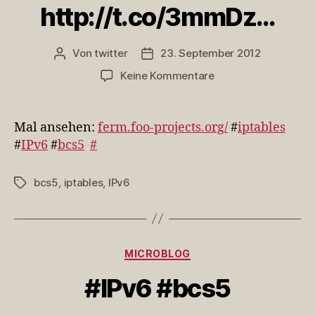
http://t.co/3mmDz…
Von
twitter
23. September 2012
Beitragsautor
Veröffentlichungsdatum
zu
Keine Kommentare
Mal
ansehen:
http://t.co/3mmDz…
Mal ansehen:
ferm.foo-projects.org/
#
iptables
#
IPv6
#
bcs5
#
bcs5
,
iptables
,
IPv6
Schlagwörter
Kategorien
MICROBLOG
#IPv6 #bcs5