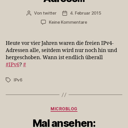
Von
twitter
4. Februar 2015
Beitragsautor
Veröffentlichungsdatum
zu
Keine Kommentare
Heute
vor
vier
Heute vor vier Jahren waren die freien IPv4-
Jahren
Adressen alle, seitdem wird nur noch hin und
waren
hergeschoben. Wann ist endlich überall
die
#IPv6
?
#
freien
IPv4-
Adress…
IPv6
Schlagwörter
Kategorien
MICROBLOG
Mal ansehen: