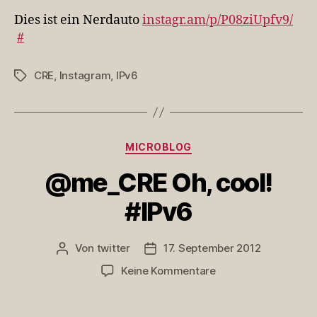
ein
Dies ist ein Nerdauto
instagr.am/p/P08ziUpfv9/
Nerdauto
#
http://t…
CRE
,
Instagram
,
IPv6
Schlagwörter
Kategorien
MICROBLOG
@me_CRE Oh, cool!
#IPv6
Von
twitter
17. September 2012
Beitragsautor
Veröffentlichungsdatum
zu
Keine Kommentare
@me_CRE
Oh,
cool!