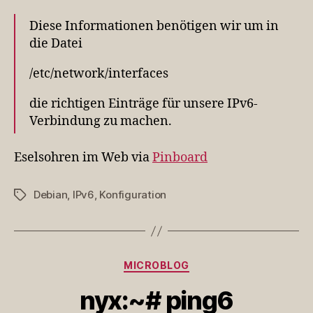
6.0
Diese Informationen benötigen wir um in
(Squeeze)
die Datei
/etc/network/interfaces
die richtigen Einträge für unsere IPv6-
Verbindung zu machen.
Eselsohren im Web via
Pinboard
Debian
,
IPv6
,
Konfiguration
Schlagwörter
Kategorien
MICROBLOG
nyx:~# ping6