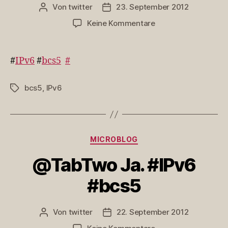
Von
twitter
23. September 2012
Beitragsautor
Veröffentlichungsdatum
zu
Keine Kommentare
#IPv6
#bcs5
#
IPv6
#
bcs5
#
bcs5
,
IPv6
Schlagwörter
Kategorien
MICROBLOG
@TabTwo Ja. #IPv6
#bcs5
Von
twitter
22. September 2012
Beitragsautor
Veröffentlichungsdatum
zu