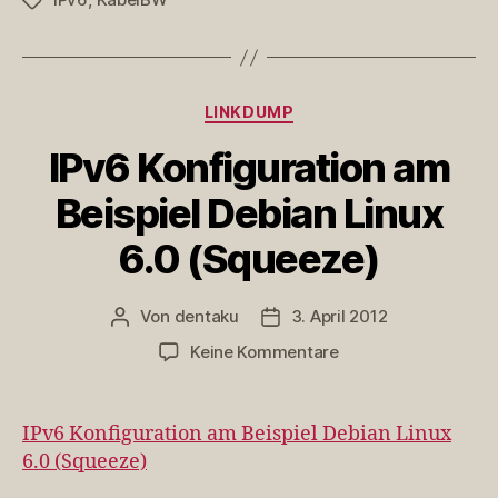
Schlagwörter
Kategorien
LINKDUMP
IPv6 Konfiguration am
Beispiel Debian Linux
6.0 (Squeeze)
Von
dentaku
3. April 2012
Beitragsautor
Veröffentlichungsdatum
zu
Keine Kommentare
IPv6
Konfiguration
am
IPv6 Konfiguration am Beispiel Debian Linux
Beispiel
6.0 (Squeeze)
Debian
Linux