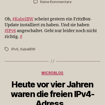
zu
Keine Kommentare
Oh,
#KabelBW
scheint
Oh,
#KabelBW
scheint gestern ein FritzBox-
gestern
Update installiert zu haben. Und sie haben
ein
#IPv6
angeschaltet. Geht nur leider noch nicht
FritzBox-
richtig.
#
Update
i…
IPv6
,
KabelBW
Schlagwörter
Kategorien
MICROBLOG
Heute vor vier Jahren
waren die freien IPv4-
Adress…