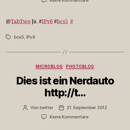
Keine Kommentare
@TabTwo
Ja.
#IPv6
@
TabTwo
Ja. #
IPv6
#
bcs5
#
#bcs5
bcs5
,
IPv6
Schlagwörter
Kategorien
MICROBLOG
PHOTOBLOG
Dies ist ein Nerdauto
http://t…
Von
twitter
21. September 2012
Beitragsautor
Veröffentlichungsdatum
zu
Keine Kommentare
Dies
ist