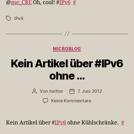
@
me_CRE
Oh, cool! #
IPv6
#
#IPv6
IPv6
Schlagwörter
Kategorien
MICROBLOG
Kein Artikel über #IPv6
ohne …
Von
twitter
7. Juni 2012
Beitragsautor
Veröffentlichungsdatum
zu
Keine Kommentare
Kein
Artikel
über
Kein Artikel über #
IPv6
ohne Kühlschränke.
#
#IPv6
ohne