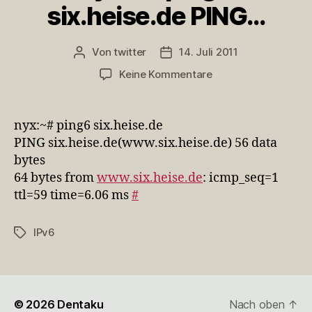
six.heise.de PING…
Von
twitter
14. Juli 2011
Beitragsautor
Veröffentlichungsdatum
zu
Keine Kommentare
nyx:~#
ping6
six.heise.de
nyx:~# ping6 six.heise.de
PING…
PING six.heise.de(www.six.heise.de) 56 data
bytes
64 bytes from
www.six.heise.de
: icmp_seq=1
ttl=59 time=6.06 ms
#
IPv6
Schlagwörter
© 2026
Dentaku
Nach oben
↑