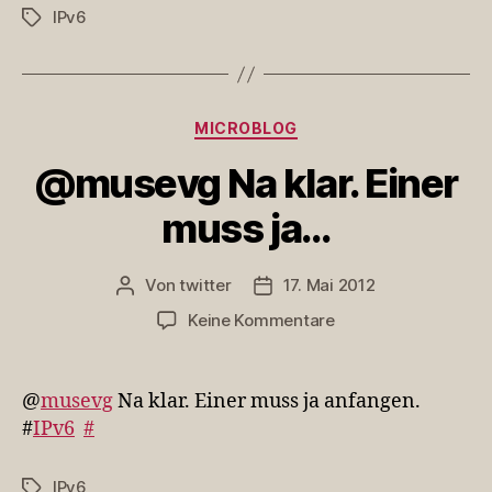
IPv6
Schlagwörter
…
Kategorien
MICROBLOG
@musevg Na klar. Einer
muss ja…
Von
twitter
17. Mai 2012
Beitragsautor
Veröffentlichungsdatum
zu
Keine Kommentare
@musevg
Na
klar.
@
musevg
Na klar. Einer muss ja anfangen.
Einer
#
IPv6
#
muss
ja…
IPv6
Schlagwörter