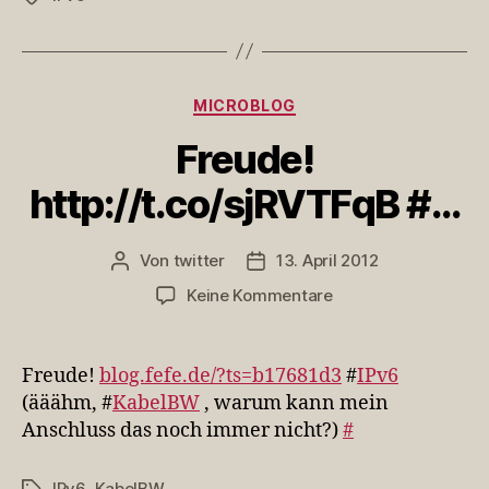
Kategorien
MICROBLOG
Freude!
http://t.co/sjRVTFqB #…
Von
twitter
13. April 2012
Beitragsautor
Veröffentlichungsdatum
zu
Keine Kommentare
Freude!
http://t.co/sjRVTFq
#…
Freude!
blog.fefe.de/?ts=b17681d3
#
IPv6
(ääähm, #
KabelBW
, warum kann mein
Anschluss das noch immer nicht?)
#
IPv6
,
KabelBW