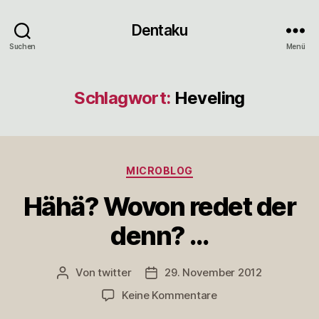
Dentaku
Suchen
Menü
Schlagwort:
Heveling
Kategorien
MICROBLOG
Hähä? Wovon redet der
denn? …
Von
twitter
29. November 2012
Beitragsautor
Veröffentlichungsdatum
zu
Keine Kommentare
Hähä?