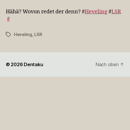
Wovon
redet
Hähä? Wovon redet der denn? #
Heveling
#
LSR
der
#
denn?
…
Heveling
,
LSR
Schlagwörter
© 2026
Dentaku
Nach oben
↑