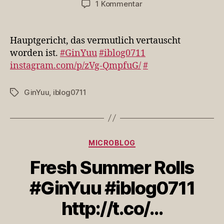
zu
1 Kommentar
Hauptgericht,
das
vermutlich
Hauptgericht, das vermutlich vertauscht
vertauscht
worden ist.
#GinYuu
#iblog0711
worden
instagram.com/p/zVg-QmpfuG/
#
ist…
GinYuu
,
iblog0711
Schlagwörter
Kategorien
MICROBLOG
Fresh Summer Rolls
#GinYuu #iblog0711
http://t.co/…