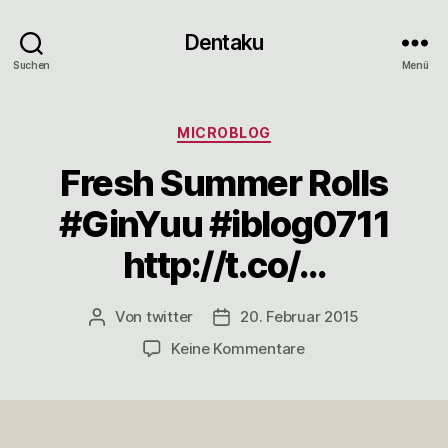
Dentaku
Suchen
Menü
Kategorien
MICROBLOG
Fresh Summer Rolls
#GinYuu #iblog0711
http://t.co/…
Von
twitter
20. Februar 2015
Beitragsautor
Veröffentlichungsdatum
zu
Keine Kommentare
Fresh
Summer
Rolls
#GinYuu