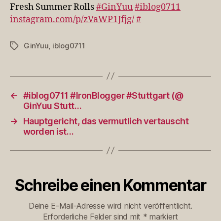
#iblog0711
Fresh Summer Rolls
#GinYuu
#iblog0711
http://t.co/
instagram.com/p/zVaWP1Jfjg/
#
…
GinYuu
,
iblog0711
Schlagwörter
←
#iblog0711 #IronBlogger #Stuttgart (@
GinYuu Stutt…
→
Hauptgericht, das vermutlich vertauscht
worden ist…
Schreibe einen Kommentar
Deine E-Mail-Adresse wird nicht veröffentlicht.
Erforderliche Felder sind mit
*
markiert