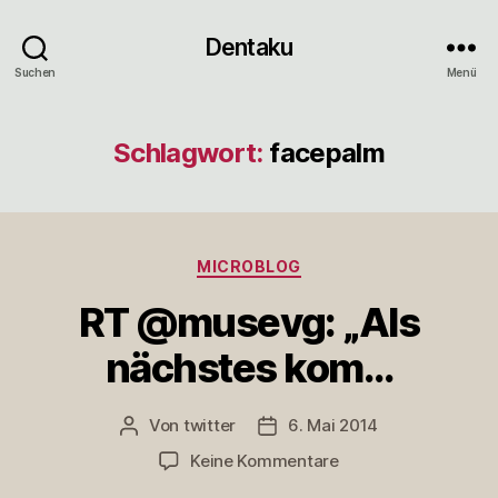
Dentaku
Suchen
Menü
Schlagwort:
facepalm
Kategorien
MICROBLOG
RT @musevg: „Als
nächstes kom…
Von
twitter
6. Mai 2014
Beitragsautor
Veröffentlichungsdatum
zu
Keine Kommentare
RT