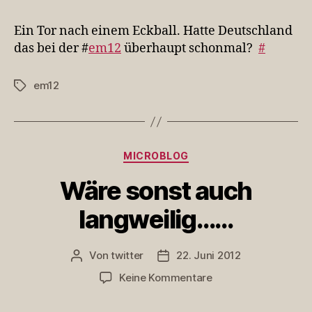
Tor
nach
Ein Tor nach einem Eckball. Hatte Deutschland
einem
das bei der #
em12
überhaupt schonmal?
#
Eckball.
Ha…
em12
Schlagwörter
Kategorien
MICROBLOG
Wäre sonst auch
langweilig……
Von
twitter
22. Juni 2012
Beitragsautor
Veröffentlichungsdatum
zu
Keine Kommentare
Wäre
sonst