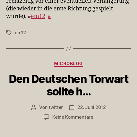
rechtzeitig vor einer eventuellen Verlängerung
dann
(die wieder in die erste Richtung gespielt
…
würde). #
em12
#
em12
Schlagwörter
Kategorien
MICROBLOG
Den Deutschen Torwart
sollte h…
Von
twitter
22. Juni 2012
Beitragsautor
Veröffentlichungsdatum
zu
Keine Kommentare
Den
Deutschen
Torwart