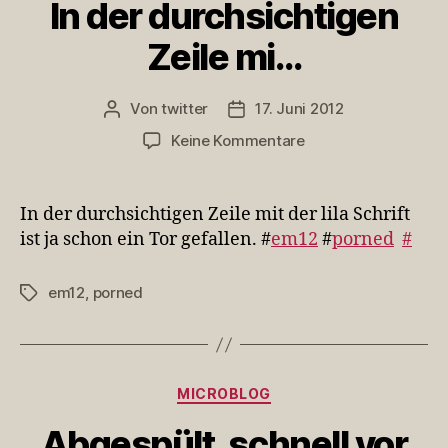
In der durchsichtigen
Zeile mi…
Von
twitter
17. Juni 2012
Beitragsautor
Veröffentlichungsdatum
zu
Keine Kommentare
In
der
durchsichtigen
In der durchsichtigen Zeile mit der lila Schrift
Zeile
ist ja schon ein Tor gefallen. #
em12
#
porned
#
mi…
em12
,
porned
Schlagwörter
Kategorien
MICROBLOG
Abgespült, schnell vor