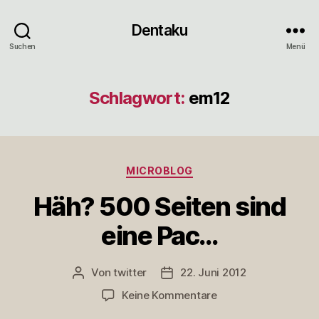
Dentaku
Suchen
Menü
Schlagwort:
em12
Kategorien
MICROBLOG
Häh? 500 Seiten sind
eine Pac…
Von
twitter
22. Juni 2012
Beitragsautor
Veröffentlichungsdatum
zu
Keine Kommentare
Häh?