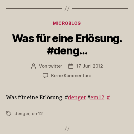
Kategorien
MICROBLOG
Was für eine Erlösung.
#deng…
Von
twitter
17. Juni 2012
Beitragsautor
Veröffentlichungsdatum
zu
Keine Kommentare
Was
für
eine
Was für eine Erlösung. #
denger
#
em12
#
Erlösung.
#deng…
denger
,
em12
Schlagwörter