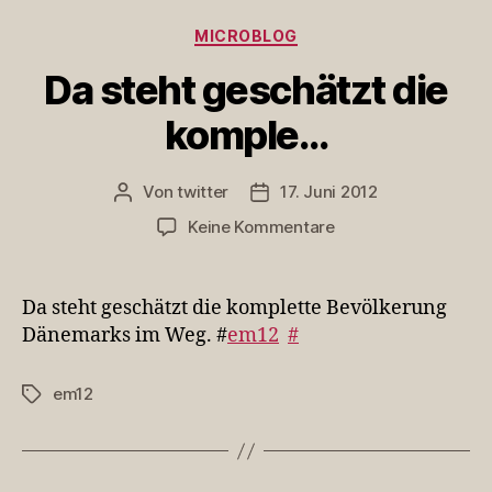
Kategorien
MICROBLOG
Da steht geschätzt die
komple…
Von
twitter
17. Juni 2012
Beitragsautor
Veröffentlichungsdatum
zu
Keine Kommentare
Da
steht
geschätzt
Da steht geschätzt die komplette Bevölkerung
die
Dänemarks im Weg. #
em12
#
komple…
em12
Schlagwörter