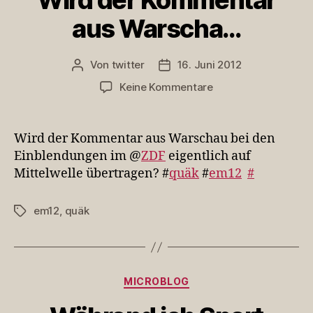
Wird der Kommentar
aus Warscha…
Von
twitter
16. Juni 2012
Beitragsautor
Veröffentlichungsdatum
zu
Keine Kommentare
Wird
der
Kommentar
Wird der Kommentar aus Warschau bei den
aus
Einblendungen im @
ZDF
eigentlich auf
Warscha…
Mittelwelle übertragen? #
quäk
#
em12
#
em12
,
quäk
Schlagwörter
Kategorien
MICROBLOG