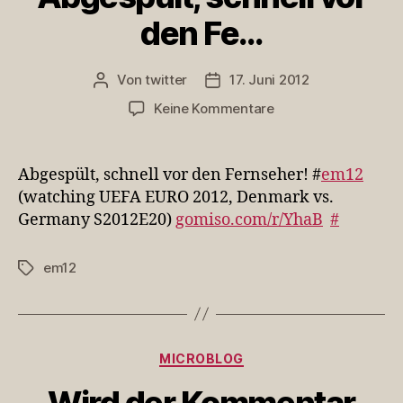
den Fe…
Von
twitter
17. Juni 2012
Beitragsautor
Veröffentlichungsdatum
zu
Keine Kommentare
Abgespült,
schnell
vor
Abgespült, schnell vor den Fernseher! #
em12
den
(watching UEFA EURO 2012, Denmark vs.
Fe…
Germany S2012E20)
gomiso.com/r/YhaB
#
em12
Schlagwörter
Kategorien
MICROBLOG