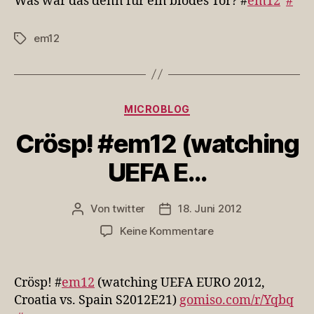
Was war das denn für ein blödes Tor? #
em12
#
denn
für
em12
Schlagwörter
ein
blö…
Kategorien
MICROBLOG
Crösp! #em12 (watching
UEFA E…
Von
twitter
18. Juni 2012
Beitragsautor
Veröffentlichungsdatum
zu
Keine Kommentare
Crösp!
#em12
(watching
Crösp! #
em12
(watching UEFA EURO 2012,
UEFA
Croatia vs. Spain S2012E21)
gomiso.com/r/Yqbq
E…