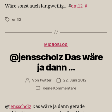
auch
Wäre sonst auch langweilig… #
em12
#
langweilig……
em12
Schlagwörter
Kategorien
MICROBLOG
@jensscholz Das wäre
ja dann …
Von
twitter
22. Juni 2012
Beitragsautor
Veröffentlichungsdatum
zu
Keine Kommentare
@jensscholz
Das
wäre
@
jensscholz
Das wäre ja dann gerade
ja