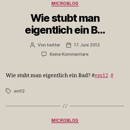
Kategorien
MICROBLOG
Wie stubt man
eigentlich ein B…
Von
twitter
17. Juni 2012
Beitragsautor
Veröffentlichungsdatum
zu
Keine Kommentare
Wie
stubt
man
Wie stubt man eigentlich ein Bad? #
em12
#
eigentlich
ein
em12
Schlagwörter
B…
Kategorien
MICROBLOG