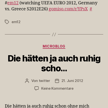
d…
#
em12
(watching UEFA EURO 2012, Germany
vs. Greece S2012E26)
gomiso.com/r/YPsX
#
em12
Schlagwörter
Kategorien
MICROBLOG
Die hätten ja auch ruhig
scho…
Von
twitter
21. Juni 2012
Beitragsautor
Veröffentlichungsdatum
zu
Keine Kommentare
Die
hätten
ja
Die hätten ja auch ruhig schon ohne mich