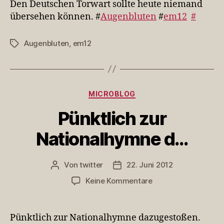
Den Deutschen Torwart sollte heute niemand
sollte
übersehen können. #
Augenbluten
#
em12
#
h…
Augenbluten
,
em12
Schlagwörter
Kategorien
MICROBLOG
Pünktlich zur
Nationalhymne d…
Von
twitter
22. Juni 2012
Beitragsautor
Veröffentlichungsdatum
zu
Keine Kommentare
Pünktlich
zur
Nationalhymne
Pünktlich zur Nationalhymne dazugestoßen.