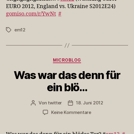
EURO 2012, England vs. Ukraine S2012E24)
gomiso.com/r/YwNt
#
em12
Schlagwörter
Kategorien
MICROBLOG
Was war das denn für
ein blö…
Von
twitter
18. Juni 2012
Beitragsautor
Veröffentlichungsdatum
zu
Keine Kommentare
Was
war
das