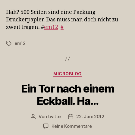
500
Seiten
Häh? 500 Seiten sind eine Packung
sind
Druckerpapier. Das muss man doch nicht zu
eine
zweit tragen. #
em12
#
Pac…
em12
Schlagwörter
Kategorien
MICROBLOG
Ein Tor nach einem
Eckball. Ha…
Von
twitter
22. Juni 2012
Beitragsautor
Veröffentlichungsdatum
zu
Keine Kommentare
Ein