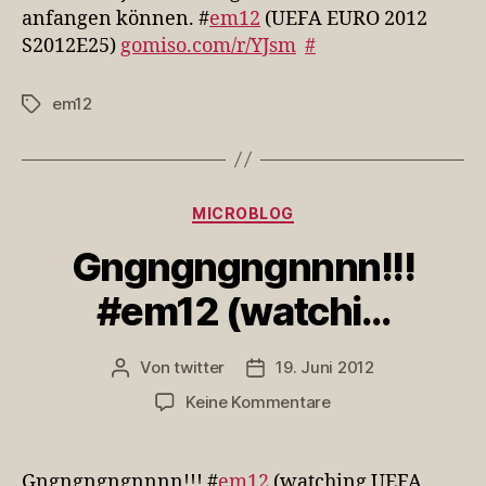
auch
anfangen können. #
em12
(UEFA EURO 2012
ruhig
S2012E25)
gomiso.com/r/YJsm
#
scho…
em12
Schlagwörter
Kategorien
MICROBLOG
Gngngngngnnnn!!!
#em12 (watchi…
Von
twitter
19. Juni 2012
Beitragsautor
Veröffentlichungsdatum
zu
Keine Kommentare
Gngngngngnnnn!!!
#em12
(watchi…
Gngngngngnnnn!!! #
em12
(watching UEFA