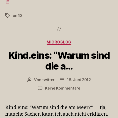
#
em12
Schlagwörter
Kategorien
MICROBLOG
Kind.eins: “Warum sind
die a…
Von
twitter
18. Juni 2012
Beitragsautor
Veröffentlichungsdatum
zu
Keine Kommentare
Kind.eins:
“Warum
sind
Kind.eins: “Warum sind die am Meer?” — tja,
die
manche Sachen kann ich auch nicht erklären.
a…