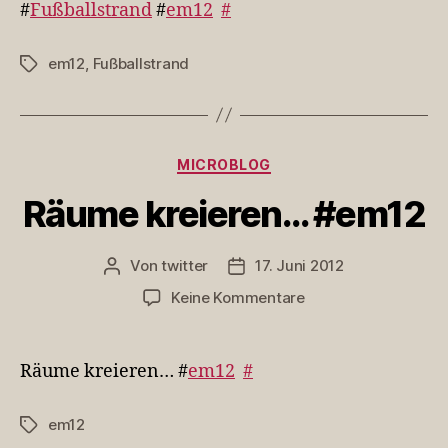
#
Fußballstrand
#
em12
#
em12
,
Fußballstrand
Schlagwörter
Kategorien
MICROBLOG
Räume kreieren… #em12
Von
twitter
17. Juni 2012
Beitragsautor
Veröffentlichungsdatum
zu
Keine Kommentare
Räume
kreieren…
#em12
Räume kreieren… #
em12
#
em12
Schlagwörter