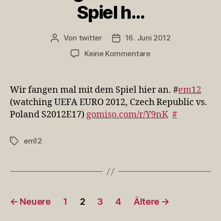
Spiel h…
Von
twitter
16. Juni 2012
Beitragsautor
Veröffentlichungsdatum
zu
Keine Kommentare
Wir
fangen
mal
Wir fangen mal mit dem Spiel hier an. #
em12
mit
(watching UEFA EURO 2012, Czech Republic vs.
dem
Poland S2012E17)
gomiso.com/r/Y9nK
#
Spiel
h…
em12
Schlagwörter
Seitennummerierung
←
Neuere
1
2
3
4
Ältere
→
der