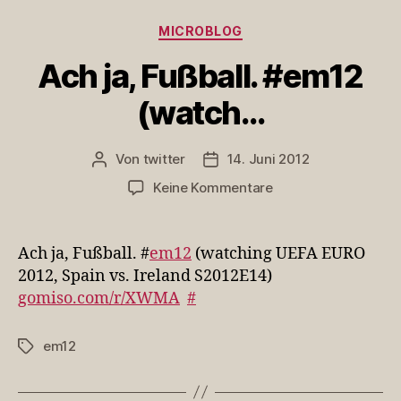
Kategorien
MICROBLOG
Ach ja, Fußball. #em12
(watch…
Von
twitter
14. Juni 2012
Beitragsautor
Veröffentlichungsdatum
zu
Keine Kommentare
Ach
ja,
Fußball.
Ach ja, Fußball. #
em12
(watching UEFA EURO
#em12
2012, Spain vs. Ireland S2012E14)
(watch…
gomiso.com/r/XWMA
#
em12
Schlagwörter