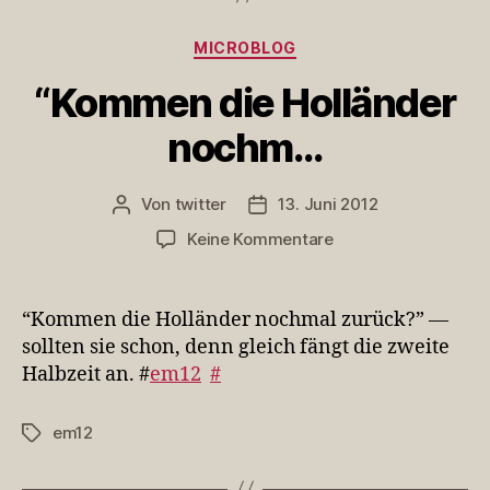
Kategorien
MICROBLOG
“Kommen die Holländer
nochm…
Von
twitter
13. Juni 2012
Beitragsautor
Veröffentlichungsdatum
zu
Keine Kommentare
“Kommen
die
Holländer
“Kommen die Holländer nochmal zurück?” —
nochm…
sollten sie schon, denn gleich fängt die zweite
Halbzeit an. #
em12
#
em12
Schlagwörter