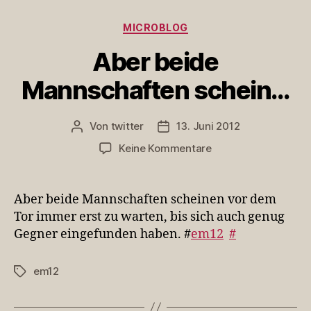
Kategorien
MICROBLOG
Aber beide
Mannschaften schein…
Von
twitter
13. Juni 2012
Beitragsautor
Veröffentlichungsdatum
zu
Keine Kommentare
Aber
beide
Mannschaften
Aber beide Mannschaften scheinen vor dem
schein…
Tor immer erst zu warten, bis sich auch genug
Gegner eingefunden haben. #
em12
#
em12
Schlagwörter