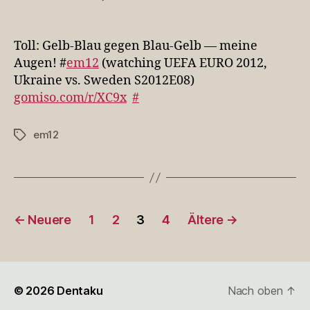
Toll:
Gelb-
Blau
Toll: Gelb-Blau gegen Blau-Gelb — meine
gegen
Augen! #
em12
(watching UEFA EURO 2012,
Blau-
Ukraine vs. Sweden S2012E08)
Gel…
gomiso.com/r/XC9x
#
em12
Schlagwörter
Seitennummerierung
←
Neuere
1
2
3
4
Ältere
→
der
Beiträge
© 2026
Dentaku
Nach oben
↑