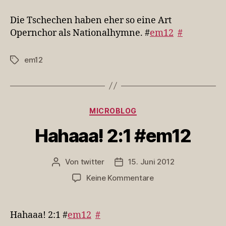
Tschechen
haben
Die Tschechen haben eher so eine Art
eher
Opernchor als Nationalhymne. #
em12
#
so
ei…
em12
Schlagwörter
Kategorien
MICROBLOG
Hahaaa! 2:1 #em12
Von
twitter
15. Juni 2012
Beitragsautor
Veröffentlichungsdatum
zu
Keine Kommentare
Hahaaa!
2:1
#em12
Hahaaa! 2:1 #
em12
#