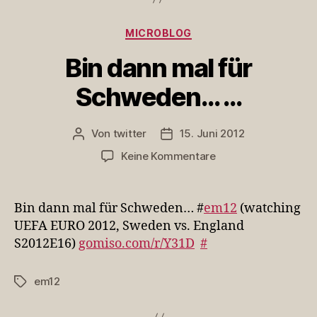
Kategorien
MICROBLOG
Bin dann mal für
Schweden… …
Von
twitter
15. Juni 2012
Beitragsautor
Veröffentlichungsdatum
zu
Keine Kommentare
Bin
dann
mal
Bin dann mal für Schweden… #
em12
(watching
für
UEFA EURO 2012, Sweden vs. England
Schweden…
S2012E16)
gomiso.com/r/Y31D
#
…
em12
Schlagwörter