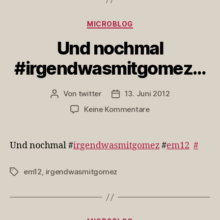
Kategorien
MICROBLOG
Und nochmal
#irgendwasmitgomez…
Von
twitter
13. Juni 2012
Beitragsautor
Veröffentlichungsdatum
zu
Keine Kommentare
Und
nochmal
#irgendwasmitgom
Und nochmal #
irgendwasmitgomez
#
em12
#
em12
,
irgendwasmitgomez
Schlagwörter
Kategorien