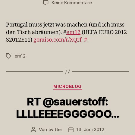
zu
Keine Kommentare
Portugal
muss
jetzt
Portugal muss jetzt was machen (und ich muss
was
den Tisch abräumen). #
em12
(UEFA EURO 2012
machen…
S2012E11)
gomiso.com/r/XQrf
#
em12
Schlagwörter
Kategorien
MICROBLOG
RT @sauerstoff:
LLLLEEEEGGGGOO…
Von
twitter
13. Juni 2012
Beitragsautor
Veröffentlichungsdatum