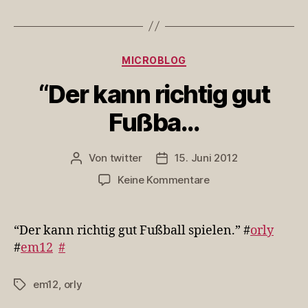
Kategorien
MICROBLOG
“Der kann richtig gut
Fußba…
Von
twitter
15. Juni 2012
Beitragsautor
Veröffentlichungsdatum
zu
Keine Kommentare
“Der
kann
richtig
“Der kann richtig gut Fußball spielen.” #
orly
gut
#
em12
#
Fußba…
em12
,
orly
Schlagwörter