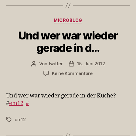
Kategorien
MICROBLOG
Und wer war wieder
gerade in d…
Von
twitter
15. Juni 2012
Beitragsautor
Veröffentlichungsdatum
zu
Keine Kommentare
Und
wer
war
Und wer war wieder gerade in der Küche?
wieder
#
em12
#
gerade
in
em12
Schlagwörter
d…