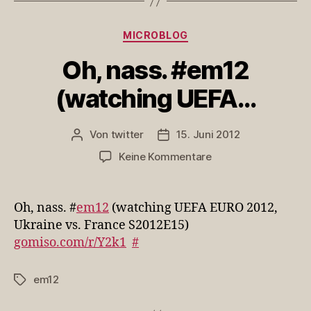
Kategorien
MICROBLOG
Oh, nass. #em12
(watching UEFA…
Von
twitter
15. Juni 2012
Beitragsautor
Veröffentlichungsdatum
zu
Keine Kommentare
Oh,
nass.
#em12
Oh, nass. #
em12
(watching UEFA EURO 2012,
(watching
Ukraine vs. France S2012E15)
UEFA…
gomiso.com/r/Y2k1
#
em12
Schlagwörter