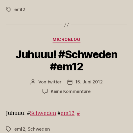
em12
Schlagwörter
Kategorien
MICROBLOG
Juhuuu! #Schweden
#em12
Von
twitter
15. Juni 2012
Beitragsautor
Veröffentlichungsdatum
zu
Keine Kommentare
Juhuuu!
#Schweden
#em12
Juhuuu! #
Schweden
#
em12
#
em12
,
Schweden
Schlagwörter