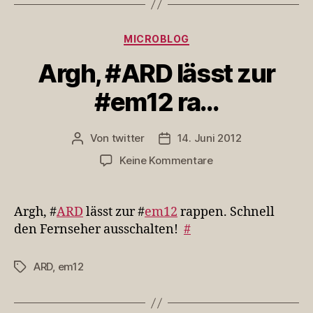
Kategorien
MICROBLOG
Argh, #ARD lässt zur
#em12 ra…
Von
twitter
14. Juni 2012
Beitragsautor
Veröffentlichungsdatum
zu
Keine Kommentare
Argh,
#ARD
lässt
Argh, #
ARD
lässt zur #
em12
rappen. Schnell
zur
den Fernseher ausschalten!
#
#em12
ra…
ARD
,
em12
Schlagwörter