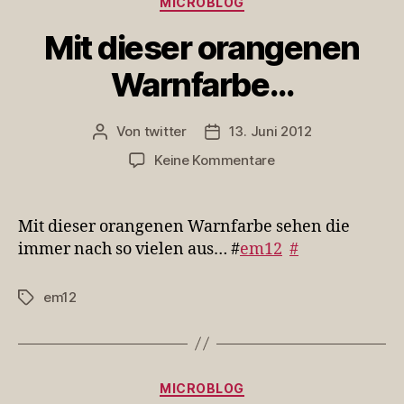
MICROBLOG
Mit dieser orangenen
Warnfarbe…
Von
twitter
13. Juni 2012
Beitragsautor
Veröffentlichungsdatum
zu
Keine Kommentare
Mit
dieser
orangenen
Mit dieser orangenen Warnfarbe sehen die
Warnfarbe…
immer nach so vielen aus… #
em12
#
em12
Schlagwörter
Kategorien
MICROBLOG