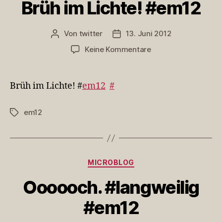
Brüh im Lichte! #em12
Von
twitter
13. Juni 2012
Beitragsautor
Veröffentlichungsdatum
zu
Keine Kommentare
Brüh
im
Lichte!
Brüh im Lichte! #
em12
#
#em12
em12
Schlagwörter
Kategorien
MICROBLOG
Oooooch. #langweilig
#em12