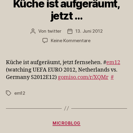
Küche ist aufgeräumt,
jetzt …
Von
twitter
13. Juni 2012
Beitragsautor
Veröffentlichungsdatum
zu
Keine Kommentare
Küche
ist
aufgeräumt,
Küche ist aufgeräumt, jetzt fernsehen. #
em12
jetzt
(watching UEFA EURO 2012, Netherlands vs.
…
Germany S2012E12)
gomiso.com/r/XQMr
#
em12
Schlagwörter
Kategorien
MICROBLOG