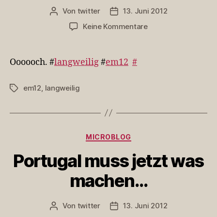
Von
twitter
13. Juni 2012
Beitragsautor
Veröffentlichungsdatum
zu
Keine Kommentare
Oooooch.
#langweilig
#em12
Oooooch. #
langweilig
#
em12
#
em12
,
langweilig
Schlagwörter
Kategorien
MICROBLOG
Portugal muss jetzt was
machen…
Von
twitter
13. Juni 2012
Beitragsautor
Veröffentlichungsdatum