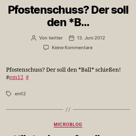
Pfostenschuss? Der soll
den *B…
Von
twitter
13. Juni 2012
Beitragsautor
Veröffentlichungsdatum
zu
Keine Kommentare
Pfostenschuss?
Der
soll
Pfostenschuss? Der soll den *Ball* schießen!
den
#
em12
#
*B…
em12
Schlagwörter
Kategorien
MICROBLOG