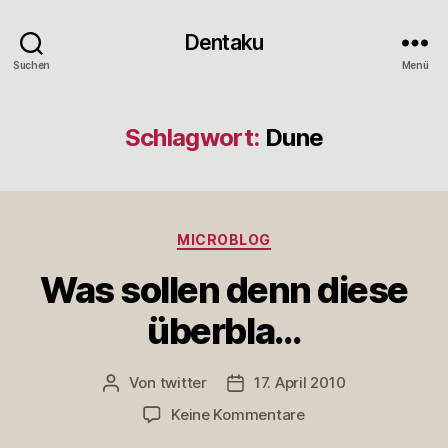
Dentaku
Suchen
Menü
Schlagwort:
Dune
Kategorien
MICROBLOG
Was sollen denn diese
überbla…
Von
twitter
17. April 2010
Beitragsautor
Veröffentlichungsdatum
zu
Keine Kommentare
Was