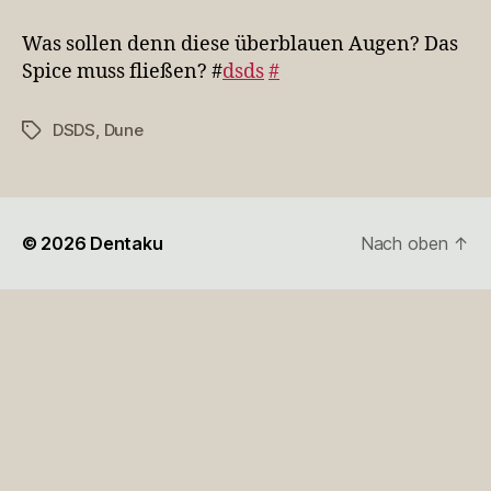
sollen
denn
Was sollen denn diese überblauen Augen? Das
diese
Spice muss fließen? #
dsds
#
überbla…
DSDS
,
Dune
Schlagwörter
© 2026
Dentaku
Nach oben
↑