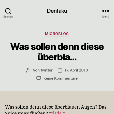
Dentaku
Suchen
Menü
Kategorien
MICROBLOG
Was sollen denn diese
überbla…
Von
twitter
17. April 2010
Beitragsautor
Veröffentlichungsdatum
zu
Keine Kommentare
Was
sollen
denn
diese
überbla…
Was sollen denn diese überblauen Augen? Das
Spice muss fließen? #
dsds
#