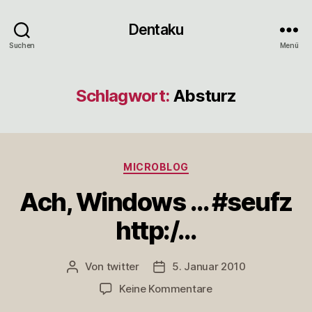
Dentaku
Suchen
Menü
Schlagwort:
Absturz
Kategorien
MICROBLOG
Ach, Windows … #seufz
http:/…
Von
twitter
5. Januar 2010
Beitragsautor
Veröffentlichungsdatum
zu
Keine Kommentare
Ach,