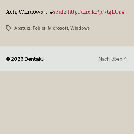
Windows
…
Ach, Windows … #
seufz
http://flic.kr/p/7tgLUi
#
#seufz
http:/
Absturz
,
Fehler
,
Microsoft
,
Windows
Schlagwörter
…
© 2026
Dentaku
Nach oben
↑