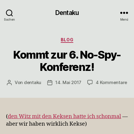
Dentaku
Suchen
Menü
Kategorien
BLOG
Kommt zur 6. No-Spy-
Konferenz!
zu
Von
dentaku
14. Mai 2017
4 Kommentare
Beitragsautor
Veröffentlichungsdatum
Ko
zur
6.
No
Sp
(
den Witz mit den Keksen hatte ich schonmal
—
Kon
aber wir haben wirklich Kekse)