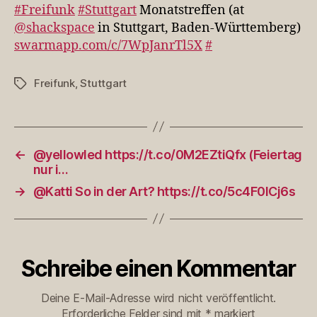
@shackspace…
#Freifunk
#Stuttgart
Monatstreffen (at
@shackspace
in Stuttgart, Baden-Württemberg)
swarmapp.com/c/7WpJanrTl5X
#
Freifunk
,
Stuttgart
Schlagwörter
←
@yellowled https://t.co/0M2EZtiQfx (Feiertag
nur i…
→
@Katti So in der Art? https://t.co/5c4F0ICj6s
Schreibe einen Kommentar
Deine E-Mail-Adresse wird nicht veröffentlicht.
Erforderliche Felder sind mit
*
markiert