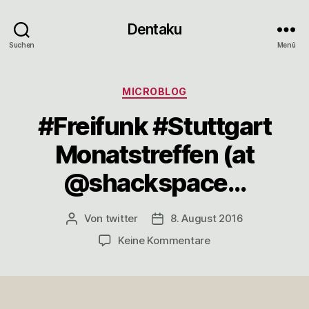
Dentaku
Suchen
Menü
Kategorien
MICROBLOG
#Freifunk #Stuttgart
Monatstreffen (at
@shackspace…
Von
twitter
8. August 2016
Beitragsautor
Veröffentlichungsdatum
zu
Keine Kommentare
#Freifunk
#Stuttgart
Monatstreffen
(at