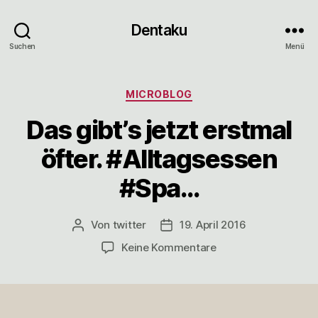
Dentaku
Suchen
Menü
Kategorien
MICROBLOG
Das gibt’s jetzt erstmal
öfter. #Alltagsessen
#Spa…
Von
twitter
19. April 2016
Beitragsautor
Veröffentlichungsdatum
zu
Keine Kommentare
Das
gibt’s
jetzt
erstmal