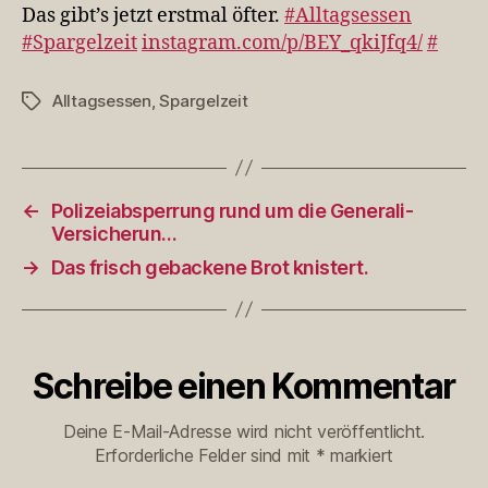
öfter.
Das gibt’s jetzt erstmal öfter.
#Alltagsessen
#Alltagsessen
#Spargelzeit
instagram.com/p/BEY_qkiJfq4/
#
#Spa…
Alltagsessen
,
Spargelzeit
Schlagwörter
←
Polizeiabsperrung rund um die Generali-
Versicherun…
→
Das frisch gebackene Brot knistert.
Schreibe einen Kommentar
Deine E-Mail-Adresse wird nicht veröffentlicht.
Erforderliche Felder sind mit
*
markiert