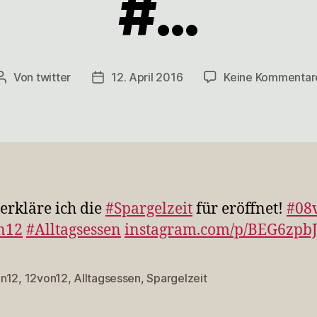
#…
Von
twitter
12. April 2016
Keine Kommentar
Beitragsautor
Veröffentlichungsdatum
erkläre ich die
#Spargelzeit
für eröffnet!
#08
n12
#Alltagsessen
instagram.com/p/BEG6zpbJ
n12
,
12von12
,
Alltagsessen
,
Spargelzeit
rter