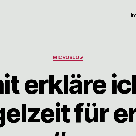
I
Kategorien
MICROBLOG
t erkläre ic
lzeit für e