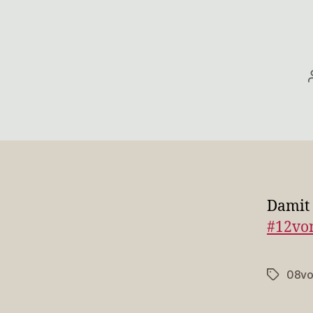
Damit 
#12vo
08vo
Schlagwö