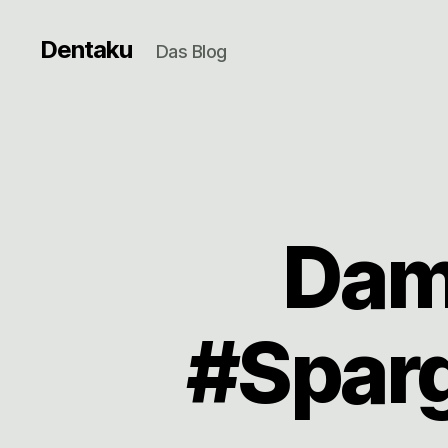
Dentaku
Das Blog
Dami
#Sparge