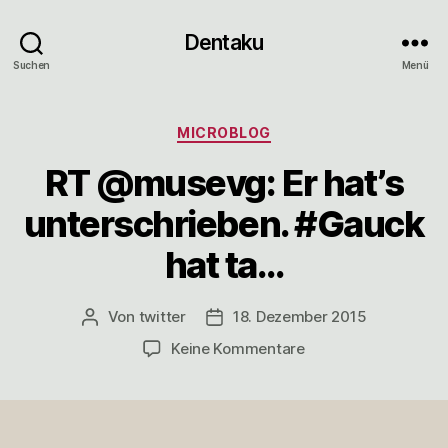
Dentaku
Suchen
Menü
Kategorien
MICROBLOG
RT @musevg: Er hat’s
unterschrieben. #Gauck
hat ta…
Von
twitter
18. Dezember 2015
Beitragsautor
Veröffentlichungsdatum
zu
Keine Kommentare
RT
@musevg:
Er
hat’s