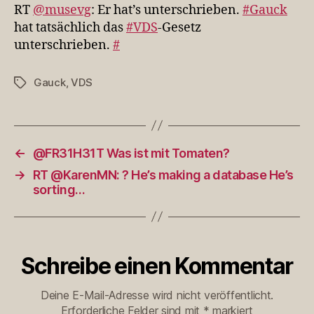
unterschrieben.
RT
@musevg
: Er hat’s unterschrieben.
#Gauck
#Gauck
hat tatsächlich das
#VDS
-Gesetz
hat
unterschrieben.
#
ta…
Gauck
,
VDS
Schlagwörter
←
@FR31H31T Was ist mit Tomaten?
→
RT @KarenMN: ? He’s making a database He’s
sorting…
Schreibe einen Kommentar
Deine E-Mail-Adresse wird nicht veröffentlicht.
Erforderliche Felder sind mit
*
markiert