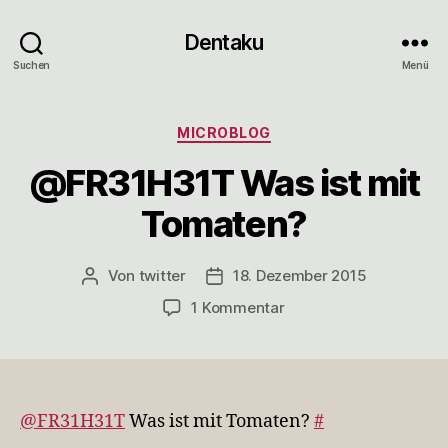
Dentaku
Suchen
Menü
Kategorien
MICROBLOG
@FR31H31T Was ist mit
Tomaten?
Von
twitter
18. Dezember 2015
Beitragsautor
Veröffentlichungsdatum
zu
1 Kommentar
@FR31H31T
Was
ist
mit
Tomaten?
@FR31H31T
Was ist mit Tomaten?
#