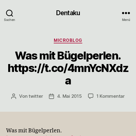
Dentaku
Suchen
Menü
Kategorien
MICROBLOG
Was mit Bügelperlen.
https://t.co/4mnYcNXdz
a
zu
Von
twitter
4. Mai 2015
1 Kommentar
Beitragsautor
Veröffentlichungsdatum
Was
mit
Bügel
http
Was mit Bügelperlen.