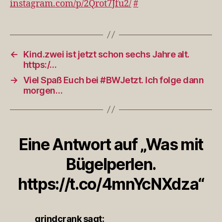
instagram.com/p/2Qrot7Jfu2/
#
←
Kind.zwei ist jetzt schon sechs Jahre alt.
https:/…
→
Viel Spaß Euch bei #BWJetzt. Ich folge dann
morgen…
Eine Antwort auf „Was mit
Bügelperlen.
https://t.co/4mnYcNXdza“
grindcrank
sagt: