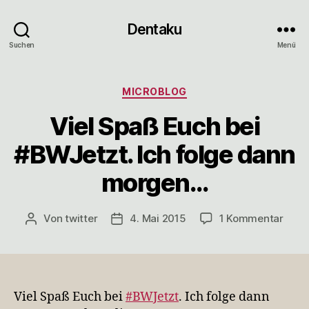
Dentaku
Suchen
Menü
Kategorien
MICROBLOG
Viel Spaß Euch bei
#BWJetzt. Ich folge dann
morgen…
zu
Von
twitter
4. Mai 2015
1 Kommentar
Beitragsautor
Veröffentlichungsdatum
Viel
Spaß
Euch
bei
#BWJ
Viel Spaß Euch bei
#BWJetzt
. Ich folge dann
Ich