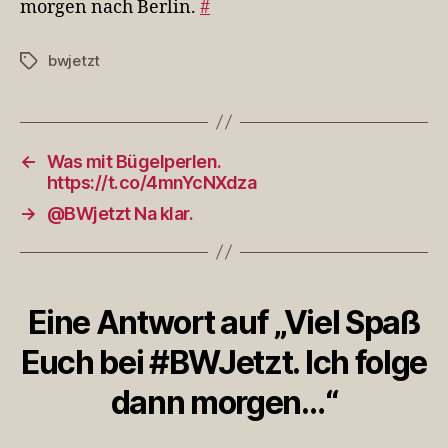
morgen nach Berlin.
#
folge
dann
bwjetzt
Schlagwörter
mor
←
Was mit Bügelperlen.
https://t.co/4mnYcNXdza
→
@BWjetzt Na klar.
Eine Antwort auf „Viel Spaß
Euch bei #BWJetzt. Ich folge
dann morgen…“